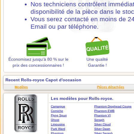
Nos techniciens contrôlent immédia
disponibilité de la pièce dans le stoc
Vous serez contacté en moins de 24
Email ou par téléphone.
Économisez jusqu'à 80 % sur le
Une qualité
prix des concessionnaires !
Garantie !
Recent Rolls-royce Capot d'occasion
Modèles
Pièces détachées
Les modèles pour Rolls-royce.
Camargue
Phantom Drophead Coupe
Corniche
Phantom EWB
Flyng Spurr
Phantom VI
Ghost
Seraph
Limousine
Silver Cloud
Park Ward
Silver Dawn
Phantom
Silver Seraph