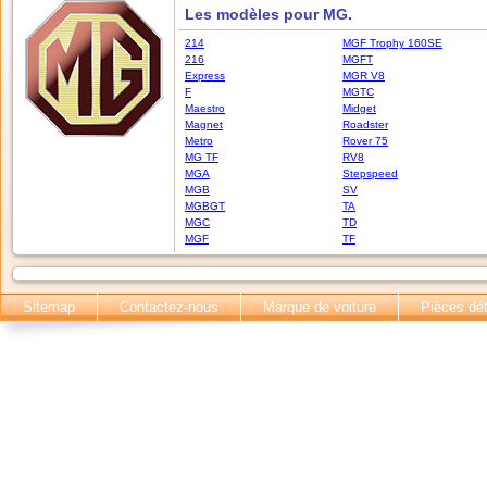
Les modèles pour MG.
214
MGF Trophy 160SE
216
MGFT
Express
MGR V8
F
MGTC
Maestro
Midget
Magnet
Roadster
Metro
Rover 75
MG TF
RV8
MGA
Stepspeed
MGB
SV
MGBGT
TA
MGC
TD
MGF
TF
Sitemap
Contactez-nous
Marque de voiture
Pièces dé