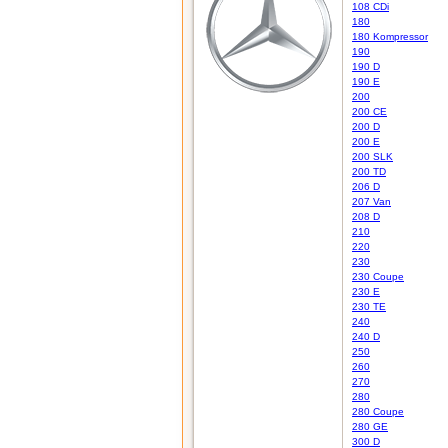
108 CDi
180
180 Kompressor
190
190 D
190 E
200
200 CE
200 D
200 E
200 SLK
200 TD
206 D
207 Van
208 D
210
220
230
230 Coupe
230 E
230 TE
240
240 D
250
260
270
280
280 Coupe
280 GE
300 D