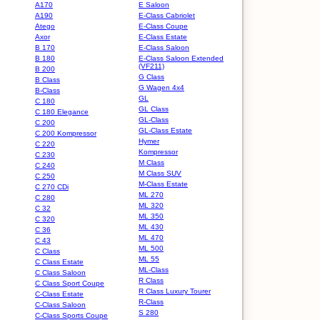
A170
E Saloon
A190
E-Class Cabriolet
Atego
E-Class Coupe
Axor
E-Class Estate
B 170
E-Class Saloon
B 180
E-Class Saloon Extended
(VF211)
B 200
G Class
B Class
G Wagen 4x4
B-Class
GL
C 180
GL Class
C 180 Elegance
GL-Class
C 200
GL-Class Estate
C 200 Kompressor
Hymer
C 220
Kompressor
C 230
M Class
C 240
M Class SUV
C 250
M-Class Estate
C 270 CDi
ML 270
C 280
ML 320
C 32
ML 350
C 320
ML 430
C 36
ML 470
C 43
ML 500
C Class
ML 55
C Class Estate
ML-Class
C Class Saloon
R Class
C Class Sport Coupe
R Class Luxury Tourer
C-Class Estate
R-Class
C-Class Saloon
S 280
C-Class Sports Coupe