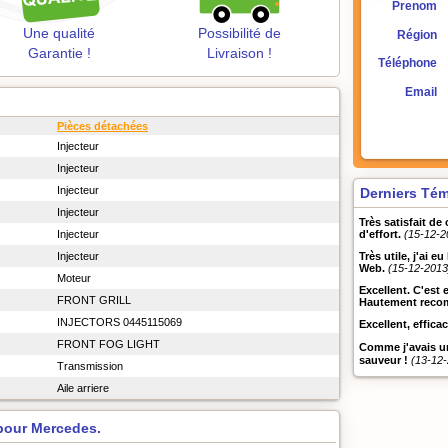
Prenom
Une qualité
Possibilité de
Région
Garantie !
Livraison !
Téléphone
Email
Pièces détachées
Injecteur
Injecteur
Injecteur
Derniers Tém
Injecteur
Très satisfait de
d'effort.
(15-12-2
Injecteur
Très utile, j'ai e
Injecteur
Web.
(15-12-2013
Moteur
Excellent. C'est 
FRONT GRILL
Hautement reco
INJECTORS 0445115069
Excellent, efficac
FRONT FOG LIGHT
Comme j'avais u
sauveur !
(13-12
Transmission
Aile arriere
pour Mercedes.