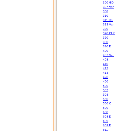
300 GD
307 Van
308
310
311 Cdi
313 Van
320
320 CLK
350
380
380 D
400
407 Van
408
410
412
413
420
450
500
507
508
560
560 C
600
608
608 D
609
609 D
611