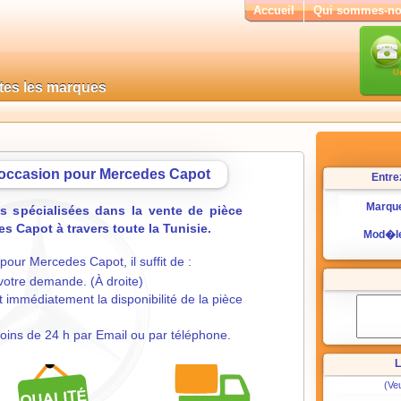
Accueil
Qui sommes-n
U
utes les marques
'occasion pour Mercedes Capot
Entre
Marqu
 spécialisées dans la vente de pièce
 Capot à travers toute la Tunisie.
Mod�l
our Mercedes Capot, il suffit de :
tre demande. (À droite)
 immédiatement la disponibilité de la pièce
oins de 24 h par Email ou par téléphone.
L
(Veu