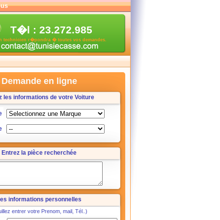
ous
T�l : 23.272.985
n technicien r�pondra � toutes vos demandes.
Demande en ligne
z les informations de votre Voiture
e
e
Entrez la pièce recherchée
es informations personnelles
illez entrer votre Prenom, mail, Tél..)