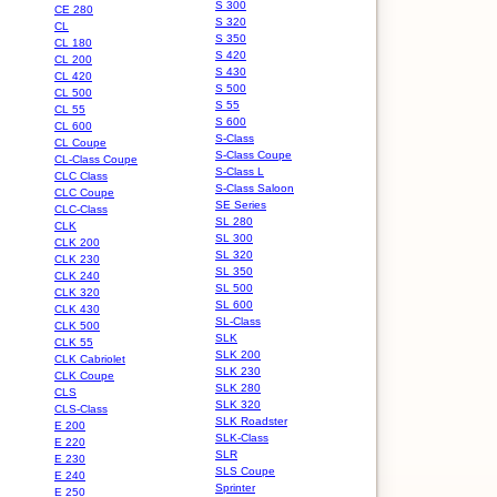
S 300
CE 280
S 320
CL
S 350
CL 180
S 420
CL 200
S 430
CL 420
S 500
CL 500
S 55
CL 55
S 600
CL 600
S-Class
CL Coupe
S-Class Coupe
CL-Class Coupe
S-Class L
CLC Class
S-Class Saloon
CLC Coupe
SE Series
CLC-Class
SL 280
CLK
SL 300
CLK 200
SL 320
CLK 230
SL 350
CLK 240
SL 500
CLK 320
SL 600
CLK 430
SL-Class
CLK 500
SLK
CLK 55
SLK 200
CLK Cabriolet
SLK 230
CLK Coupe
SLK 280
CLS
SLK 320
CLS-Class
SLK Roadster
E 200
SLK-Class
E 220
SLR
E 230
SLS Coupe
E 240
Sprinter
E 250