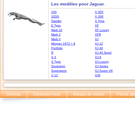
Les modèles pour Jaguar.
240
X 300
320G
X 308
Daimler
X Type
E Type
XF
Mark 10
XF Luxury
Mark 2
XFR
Mark II
XJ
Morgan 1972 + 8
XJ 12
Portfolio
XJ 40
R
XJ 40 Sport
S 3
XJ 8
S Type
XJ Luxury
Sovereign
XJ Series
Supersport
XJ Super V8
V 12
XJ6
Sitemap
Contactez-nous
Marque de voiture
Pièces dé