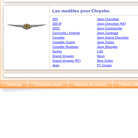
Les modèles pour Chrysler.
300
Jeep Cherokee
300 M
Jeep Cherokee (KK)
300C
Jeep Commander
Concorde / Intrepid
Jeep Compass
Crossfire
Jeep Grand Cherokee
Crossfire Coupe
Jeep Patriot
Crossfire Roadster
Jeep Wrangler
Dodge
LHS
Grand Voyager
Neon
Grand Voyager (RT)
New Yorker
Jeep
PT Cruiser
Sitemap
Contactez-nous
Marque de voiture
Pièces dé